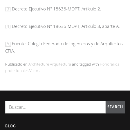
[3]
Decreto Ejecutivo N° 18636-MOPT, Artículo 2.
[4]
Decreto Ejecutivo N° 18636-MOPT, Artículo 3, aparte A.
[5]
Fuente: Colegio Federado de Ingenieros y de Arquitectos,
CFIA.
Publicado en
Architecture
Arquitectura
and tagged with
Honorarios
profesionales
Valor
.
SEARCH
BLOG