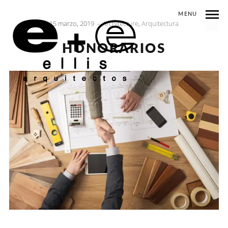
MENU
15 marzo, 2019
Architecture
,
Arquitectura
HONORARIOS