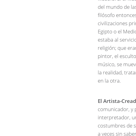
del mundo de las 
filósofo entonce
civilizaciones pr
Egipto o el Medio
estaba al servicio
religión; que er
pintor, el esculto
músico, se muev
la realidad, tra
en la otra.
El Artista-Cread
comunicador, y p
interpretador, u
costumbres de s
a veces sin saber