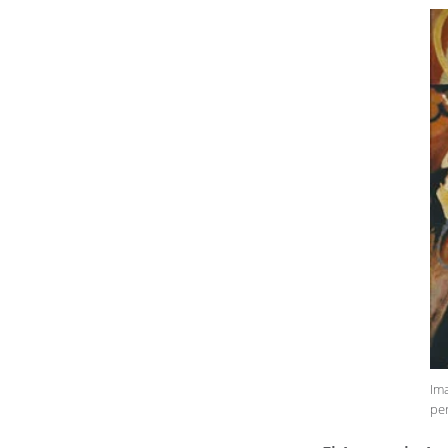
Im
per