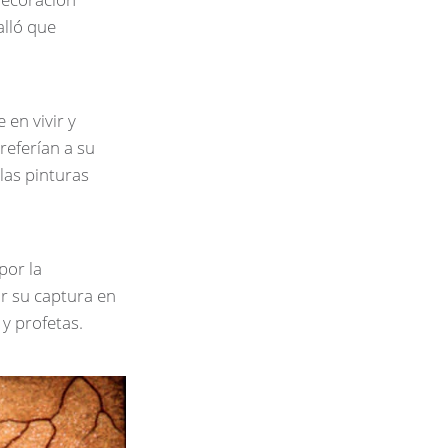
alló que
en vivir y
referían a su
 las pinturas
por la
ar su captura en
y profetas.