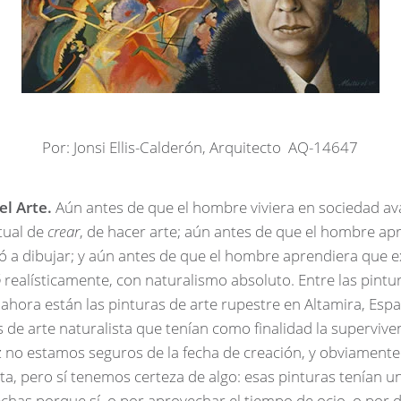
Por: Jonsi Ellis-Calderón, Arquitecto AQ-14647
el Arte.
Aún antes de que el hombre viviera en sociedad ava
tual de
crear
, de hacer arte; aún antes de que el hombre ap
ió a dibujar; y aún antes de que el hombre aprendiera que ex
ó
realísticamente, con naturalismo absoluto. Entre las pint
ahora están las pinturas de arte rupestre en Altamira, Espa
s de arte naturalista que tenían como finalidad la supervive
z no estamos seguros de la fecha de creación, y obviament
ta, pero sí tenemos certeza de algo: esas pinturas tenían u
echas porque sí, o por aprovechar el tiempo de ocio, o por 