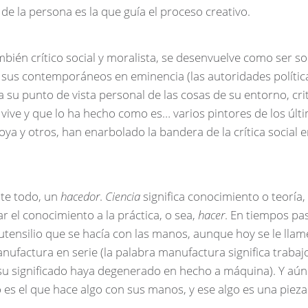
 de la persona es la que guía el proceso creativo.
ambién crítico social y moralista, se desenvuelve como ser so
sus contemporáneos en eminencia (las autoridades políticas
su punto de vista personal de las cosas de su entorno, cri
vive y que lo ha hecho como es… varios pintores de los últi
ya y otros, han enarbolado la bandera de la crítica social 
ante todo, un
hacedor
.
Ciencia
significa conocimiento o teoría
var el conocimiento a la práctica, o sea,
hacer
. En tiempos pa
utensilio que se hacía con las manos, aunque hoy se le llame
ufactura en serie (la palabra manufactura significa
trabaj
su significado haya degenerado en
hecho a máquina
). Y aú
 es el que hace algo con sus manos, y ese algo es una pieza