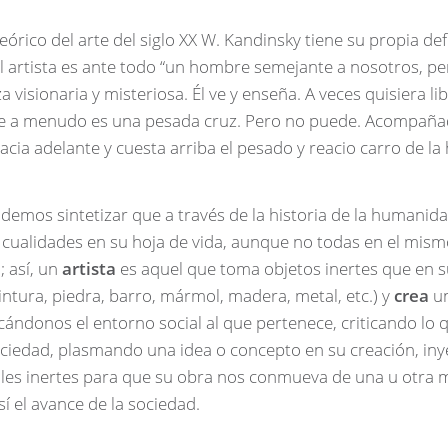
teórico del arte del siglo XX W. Kandinsky tiene su propia def
, el artista es ante todo “un hombre semejante a nosotros, pe
 visionaria y misteriosa. Él ve y enseña. A veces quisiera li
e a menudo es una pesada cruz. Pero no puede. Acompañad
hacia adelante y cuesta arriba el pesado y reacio carro de 
mos sintetizar que a través de la historia de la humanidad,
ualidades en su hoja de vida, aunque no todas en el mism
 así, un
artista
es aquel que toma objetos inertes que en s
intura, piedra, barro, mármol, madera, metal, etc.) y
crea
u
cándonos el entorno social al que pertenece, criticando lo 
ociedad, plasmando una idea o concepto en su creación, iny
ales inertes para que su obra nos conmueva de una u otra 
í el avance de la sociedad.