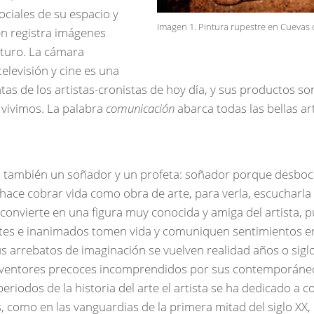
ciales de su espacio y
Imagen 1. Pintura rupestre en Cuevas 
én registra imágenes
uturo. La cámara
televisión y cine es una
tas de los artistas-cronistas de hoy día, y sus productos son
 vivimos. La palabra
comunicación
abarca todas las bellas ar
es también un soñador y un profeta: soñador porque desboca
hace cobrar vida como obra de arte, para verla, escucharla o 
onvierte en una figura muy conocida y amiga del artista, 
rtes e inanimados tomen vida y comuniquen sentimientos en
 arrebatos de imaginación se vuelven realidad años o sigl
nventores precoces incomprendidos por sus contemporáneo
riodos de la historia del arte el artista se ha dedicado a co
, como en las vanguardias de la primera mitad del siglo XX,