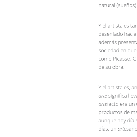
natural (sueños)
Y el artista es t
desenfado hacia 
además presenta 
sociedad en que 
como Picasso, Go
de su obra.
Y el artista es, 
arte
significa lle
arte
facto era un 
productos de man
aunque hoy día 
días, un
arte
sano