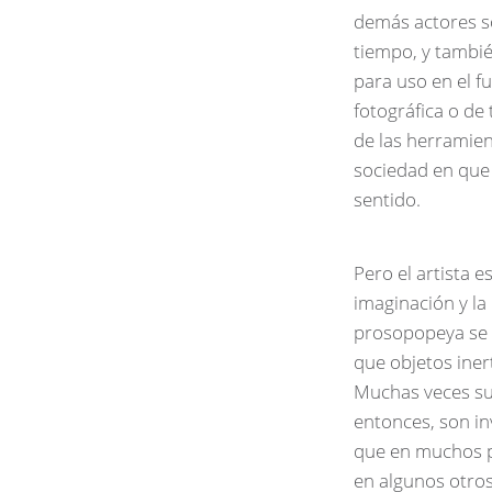
demás actores so
tiempo, y tambi
para uso en el f
fotográfica o de 
de las herramien
sociedad en que
sentido.
Pero el artista 
imaginación y la 
prosopopeya se c
que objetos ine
Muchas veces sus
entonces, son i
que en muchos pe
en algunos otros