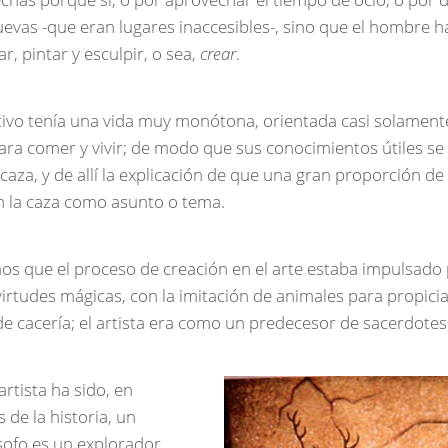
uevas -que eran lugares inaccesibles-, sino que el hombre h
r, pintar y esculpir, o sea,
crear
.
ivo tenía una vida muy monótona, orientada casi solamente 
ara comer y vivir; de modo que sus conocimientos útiles se 
caza, y de allí la explicación de que una gran proporción de
n la caza como asunto o tema.
s que el proceso de creación en el arte estaba impulsado 
virtudes mágicas, con la imitación de animales para propici
de cacería; el artista era como un predecesor de sacerdotes 
rtista ha sido, en
 de la historia, un
lósofo es un explorador