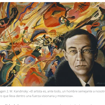
agen 2. W. Kandinsky: «El artista es, ante todo, un hombre semejante a nosotr
o que lleva dentro una fuerza visionaria y misteriosa».