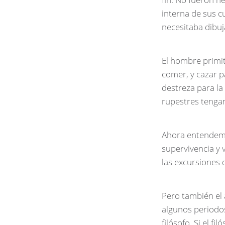
interna de sus c
necesitaba dibuja
El hombre primit
comer, y cazar p
destreza para la 
rupestres tenga
Ahora entendemo
supervivencia y 
las excursiones 
Pero también el a
algunos periodos
filósofo. Si el fi