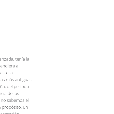
nzada, tenía la
rendiera a
iste la
uras más antiguas
ña, del periodo
ncia de los
e no sabemos el
n propósito, un
decoración