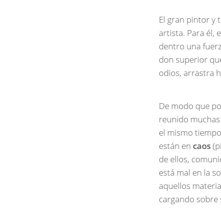
El gran pintor y 
artista. Para él
dentro una fuerza
don superior qu
odios, arrastra 
De modo que pode
reunido muchas c
el mismo tiempo;
están en
caos
(p
de ellos, comuni
está mal en la s
aquellos materi
cargando sobre s