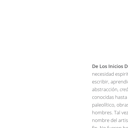
De Los Inicios D
necesidad espiri
escribir, aprend
abstracción,
cre
conocidas hasta 
paleolítico, obra
hombres. Tal ve
nombre del artis
fin. No fueron h