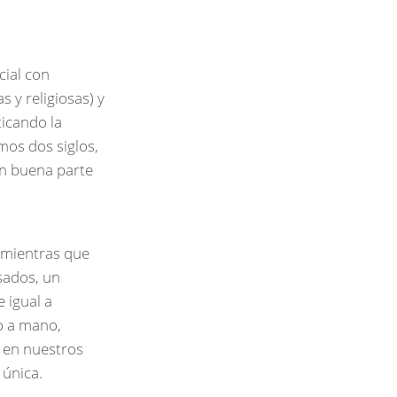
cial con
 y religiosas) y
ticando la
mos dos siglos,
en buena parte
, mientras que
sados, un
 igual a
o a mano
,
n en nuestros
 única.