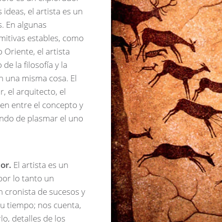
ideas, el artista es un
s. En algunas
imitivas estables, como
 Oriente, el artista
 de la filosofía y la
an una misma cosa. El
r, el arquitecto, el
en entre el concepto y
tando de plasmar el uno
or.
El artista es un
or lo tanto un
n cronista de sucesos y
u tiempo; nos cuenta,
lo, detalles de los