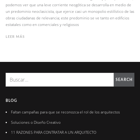
podemos ver que una leve corriente neogótica se desarrolla en medio de
un predominio neoclasicista, que ejerce casi un monopolio estilístico de las
obras ciudadanas de relevancia; este predominio se ve tanto en edificios
estatales como en comerciales y religiosos
LEER MÁS
SEARCH
BLOG
Faltan campañas para que se reconozca el rol de los arquitectos
Soluciones o Diseño Creativo
11 RAZONES PARA CONTRATAR A UN ARQUITECTO