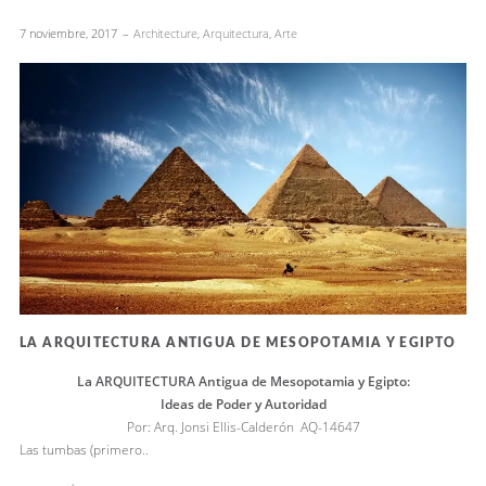
7 noviembre, 2017
Architecture
,
Arquitectura
,
Arte
LA ARQUITECTURA ANTIGUA DE MESOPOTAMIA Y EGIPTO
La ARQUITECTURA Antigua de Mesopotamia y Egipto:
Ideas de Poder y Autoridad
Por: Arq. Jonsi Ellis-Calderón AQ-14647
Las tumbas (primero..