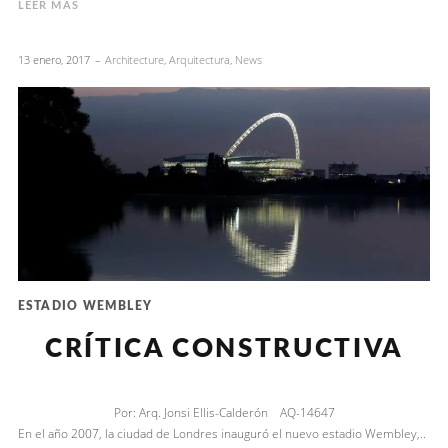
LEER MÁS
13 enero, 2017
Architecture
,
Arquitectura
,
News
ESTADIO WEMBLEY
CRÍTICA CONSTRUCTIVA
Por: Arq. Jonsi Ellis-Calderón AQ-14647
En el año 2007, la ciudad de Londres inauguró el nuevo estadio Wembley,..