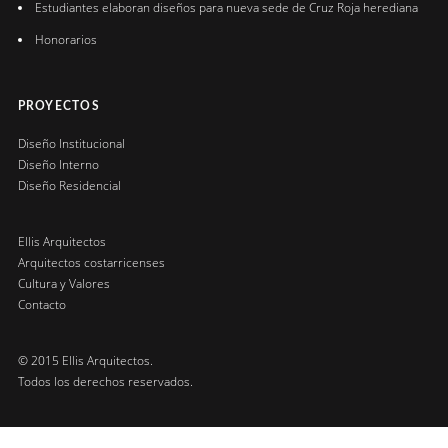
Estudiantes elaboran diseños para nueva sede de Cruz Roja herediana
Honorarios
PROYECTOS
Diseño Institucional
Diseño Interno
Diseño Residencial
Ellis Arquitectos
Arquitectos costarricenses
Cultura y Valores
Contacto
© 2015 Ellis Arquitectos.
Todos los derechos reservados.