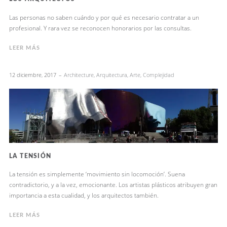
Las personas no saben cuándo y por qué es necesario contratar a un
profesional. Y rara vez se reconocen honorarios por las consultas.
LEER MÁS
12 diciembre, 2017
Architecture
,
Arquitectura
,
Arte
,
Complejidad
LA TENSIÓN
La tensión es simplemente ‘movimiento sin locomoción’. Suena
contradictorio, y a la vez, emocionante. Los artistas plásticos atribuyen gran
importancia a esta cualidad, y los arquitectos también.
LEER MÁS