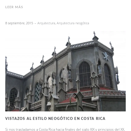
LEER MÁS
8 septiembre, 2015
Arquitectura
,
Arquitectura neogótica
VISTAZOS AL ESTILO NEOGÓTICO EN COSTA RICA
Si nos trasladamos a Costa Rica hacia finales del siglo XIX y principios del XX,